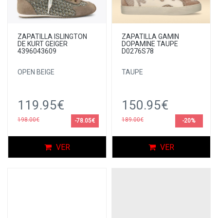
ZAPATILLA ISLINGTON
ZAPATILLA GAMIN
DE KURT GEIGER
DOPAMINE TAUPE
4396043609
D0276S78
OPEN BEIGE
TAUPE
119.95€
150.95€
198.00€
189.00€
-78.05€
-20%
VER
VER