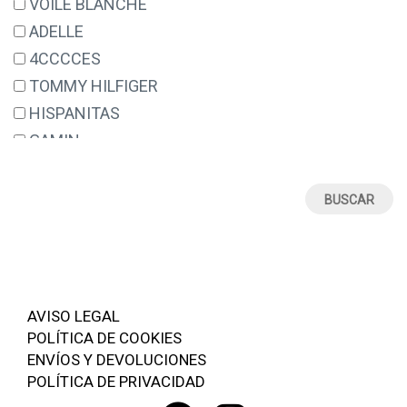
VOILE BLANCHE
S
ADELLE
4CCCCES
TOMMY HILFIGER
HISPANITAS
GAMIN
NOA HARMON
CAMPER
ELVIO ZANON
GEOX
ALPE
VICTORIO & LUCCHINO
AVISO LEGAL
CARMELA
POLÍTICA DE COOKIES
GAIMO
ENVÍOS Y DEVOLUCIONES
POLÍTICA DE PRIVACIDAD
WONDERS