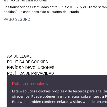
Archivo de las transacciones
Las transacciones efectuadas entre LZR 2016 SL y el Cliente serán a
pedidos”, ubicado dentro de su cuenta de usuario.
PAGO SEGURO
AVISO LEGAL
POLÍTICA DE COOKIES
ENVÍOS Y DEVOLUCIONES
POLÍTICA DE PRIVACIDAD
La Zapatilla Roja Alcoy - C/ Isabel la Católica 19, Alcoy - 03803
Política de cookies
(Alicante)
966521734
Esta web utiliza cookies propias y de terceros para analiz
ofrecemos. Puede obtener la información sobre nuestra Po
La Zapatilla Roja El Campello - Av/ San Bartolomé 62, El Campello -
Esta web también contiene enlaces a sitios web de terceros
03560 (Alicante)
966055895