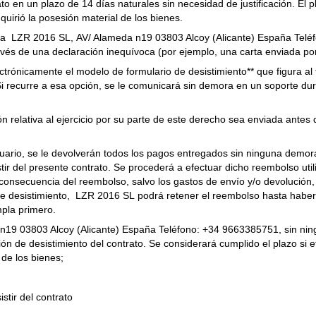
ato en un plazo de 14 días naturales sin necesidad de justificación. El p
quirió la posesión material de los bienes.
car a LZR 2016 SL, AV/ Alameda n19 03803 Alcoy (Alicante) España Telé
ravés de una declaración inequívoca (por ejemplo, una carta enviada por
trónicamente el modelo de formulario de desistimiento** que figura al f
 Si recurre a esa opción, se le comunicará sin demora en un soporte dur
ón relativa al ejercicio por su parte de este derecho sea enviada antes
uario, se le devolverán todos los pagos entregados sin ninguna demora 
stir del presente contrato. Se procederá a efectuar dicho reembolso u
o consecuencia del reembolso, salvo los gastos de envío y/o devolución
 de desistimiento, LZR 2016 SL podrá retener el reembolso hasta haber
pla primero.
n19 03803 Alcoy (Alicante) España Teléfono: +34 9663385751, sin ning
ión de desistimiento del contrato. Se considerará cumplido el plazo si 
 de los bienes;
stir del contrato