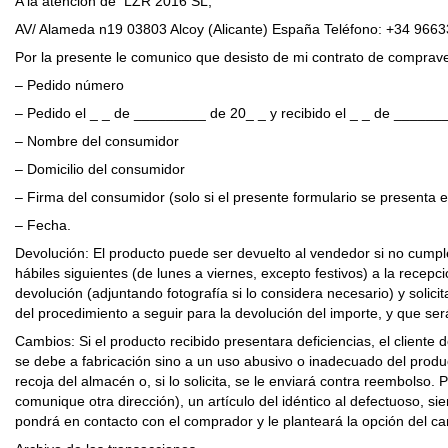
A la atención de LZR 2016 SL,
AV/ Alameda n19 03803 Alcoy (Alicante) España Teléfono: +34 966
Por la presente le comunico que desisto de mi contrato de compraven
– Pedido número
– Pedido el _ _ de _________ de 20_ _ y recibido el _ _ de ______
– Nombre del consumidor
– Domicilio del consumidor
– Firma del consumidor (solo si el presente formulario se presenta 
– Fecha.
Devolución: El producto puede ser devuelto al vendedor si no cumple 
hábiles siguientes (de lunes a viernes, excepto festivos) a la recep
devolución (adjuntando fotografía si lo considera necesario) y soli
del procedimiento a seguir para la devolución del importe, y que s
Cambios: Si el producto recibido presentara deficiencias, el cliente d
se debe a fabricación sino a un uso abusivo o inadecuado del produ
recoja del almacén o, si lo solicita, se le enviará contra reembolso. 
comunique otra dirección), un artículo del idéntico al defectuoso, 
pondrá en contacto con el comprador y le planteará la opción del cam