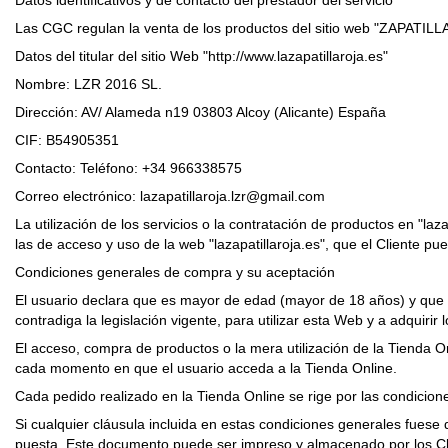
Las CGC regulan la venta de los productos del sitio web "ZAPATILLAR
Datos del titular del sitio Web "http://www.lazapatillaroja.es"
Nombre: LZR 2016 SL.
Dirección: AV/ Alameda n19 03803 Alcoy (Alicante) España
CIF: B54905351
Contacto: Teléfono: +34 966338575
Correo electrónico: lazapatillaroja.lzr@gmail.com
La utilización de los servicios o la contratación de productos en "l
las de acceso y uso de la web "lazapatillaroja.es", que el Cliente pued
Condiciones generales de compra y su aceptación
El usuario declara que es mayor de edad (mayor de 18 años) y que d
contradiga la legislación vigente, para utilizar esta Web y a adquirir
El acceso, compra de productos o la mera utilización de la Tienda O
cada momento en que el usuario acceda a la Tienda Online.
Cada pedido realizado en la Tienda Online se rige por las condicione
Si cualquier cláusula incluida en estas condiciones generales fuese d
puesta. Este documento puede ser impreso y almacenado por los Cl