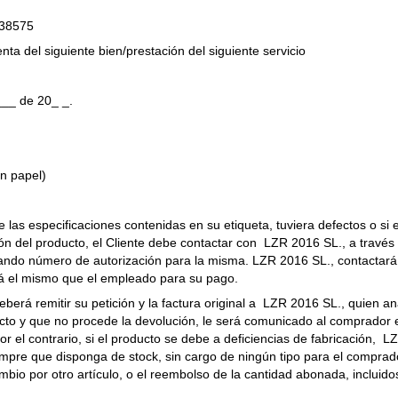
338575
ta del siguiente bien/prestación del siguiente servicio
___ de 20_ _.
en papel)
las especificaciones contenidas en su etiqueta, tuviera defectos o si e
ción del producto, el Cliente debe contactar con LZR 2016 SL., a través
citando número de autorización para la misma. LZR 2016 SL., contactará 
erá el mismo que el empleado para su pago.
eberá remitir su petición y la factura original a LZR 2016 SL., quien an
cto y que no procede la devolución, le será comunicado al comprador e
Por el contrario, si el producto se debe a deficiencias de fabricación, LZ
siempre que disponga de stock, sin cargo de ningún tipo para el compra
bio por otro artículo, o el reembolso de la cantidad abonada, incluido