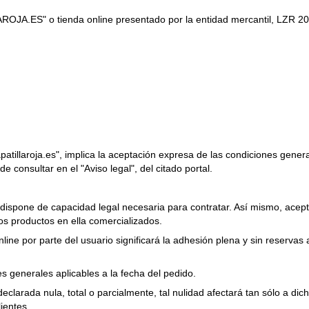
OJA.ES" o tienda online presentado por la entidad mercantil, LZR 2016 
azapatillaroja.es", implica la aceptación expresa de las condiciones ge
e consultar en el "Aviso legal", del citado portal.
ispone de capacidad legal necesaria para contratar. Así mismo, acept
 los productos en ella comercializados.
nline por parte del usuario significará la adhesión plena y sin reserv
s generales aplicables a la fecha del pedido.
eclarada nula, total o parcialmente, tal nulidad afectará tan sólo a dic
ientes.