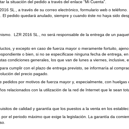
tar la situación del pedido a través del enlace “Mi Cuenta”.
16 SL., a través de su correo electrónico, formulario web o teléfono. P
 El pedido quedará anulado, siempre y cuando éste no haya sido desp
l mismo. LZR 2016 SL., no será responsable de la entrega de un paquete 
oductos, y excepto en caso de fuerza mayor o meramente fortuito, ajen
spondiente o bien, si no se especificase ninguna fecha de entrega, en
tas condiciones generales, los que van de lunes a viernes, inclusive, e
ara cumplir con el plazo de entrega previsto, se informaría al comprador
olución del precio pagado.
pedidos por motivos de fuerza mayor y, especialmente, con huelgas que
s relacionados con la utilización de la red de Internet que le sean to
sitos de calidad y garantía que los puestos a la venta en los estableci
por el periodo máximo que exige la legislación. La garantía da comien
so.