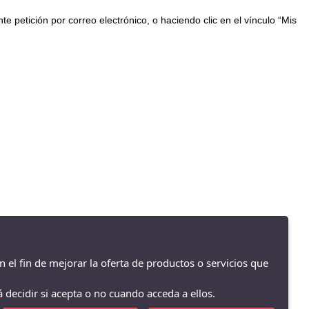
petición por correo electrónico, o haciendo clic en el vínculo “Mis
La Zapatilla Roja Cocentaina - Av/ Passeig del Comtat 63, Cocentaina -
03820 (Alicante)
965590962
n el fin de mejorar la oferta de productos o servicios que
 decidir si acepta o no cuando acceda a ellos.