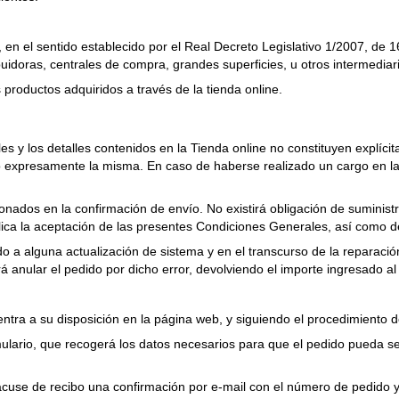
s, en el sentido establecido por el Real Decreto Legislativo 1/2007, d
buidoras, centrales de compra, grandes superficies, u otros intermediari
s productos adquiridos a través de la tienda online.
s y los detalles contenidos en la Tienda online no constituyen explíci
 expresamente la misma. En caso de haberse realizado un cargo en la 
onados en la confirmación de envío. No existirá obligación de suminist
a la aceptación de las presentes Condiciones Generales, así como de l
do a alguna actualización de sistema y en el transcurso de la reparac
 anular el pedido por dicho error, devolviendo el importe ingresado al 
tra a su disposición en la página web, y siguiendo el procedimiento d
ario, que recogerá los datos necesarios para que el pedido pueda ser r
acuse de recibo una confirmación por e-mail con el número de pedido y 