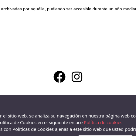
rchivadas por aquélla, pudiendo ser accesible durante un año mediante 
La Zapatilla Roja en Alameda Alcoy - Av/ Alameda Camilo Sexto 19,
Alcoy - 03803 (Alicante)
966338575
ar el sitio web, se analiza su navegación en nuestra página web co
lítica de Cookies en el siguiente enlace
Política de cookies.
 con Políticas de Cookies ajenas a este sitio web que usted podrá