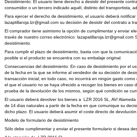
Desistimiento: El usuario tiene derecho a desistir del presente contr
consumidor o un tercero indicado aquél, distinto del transportista, ad
Para ejercer el derecho de desistimiento, el usuario deberá notifi
lazaptillaroja.lzr@gmail.com su decisión de desistir del contrato a t
El comprador tiene asimismo la opción de cumplimentar y enviar elec
través de nuestro correo electrónico: lazapatillaroja.lzr@gmail.com
desistimiento.
Para cumplir el plazo de desistimiento, basta con que la comunicaci
posible si el producto se encuentra con su embalaje original.
Consecuencias del desistimiento: En caso de desistimiento por el us
de la fecha en la que se informe al vendedor de su decisión de desi
transacción inicial; en todo caso, no incurrirá en ningún gasto com
el que el usuario no se haya ofrecido a recoger los bienes en caso
prueba de la devolución de los mismos, según qué condición se cum
El usuario deberá devolver los bienes a LZR 2016 SL, AV/ Alameda 
de 14 días naturales a partir de la fecha en que comunique su decis
dicho plazo. El usuario deberá asumir el coste directo de devolución
Modelo de formulario de desistimiento
Sólo debe cumplimentar y enviar el presente formulario si desea desi