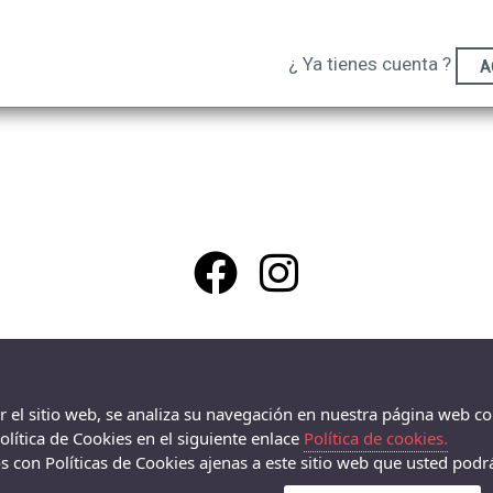
¿ Ya tienes cuenta ?
A
La Zapatilla Roja en Alameda Alcoy - Av/ Alameda Camilo Sexto 19,
Alcoy - 03803 (Alicante)
966338575
ar el sitio web, se analiza su navegación en nuestra página web co
lítica de Cookies en el siguiente enlace
Política de cookies.
 con Políticas de Cookies ajenas a este sitio web que usted podrá