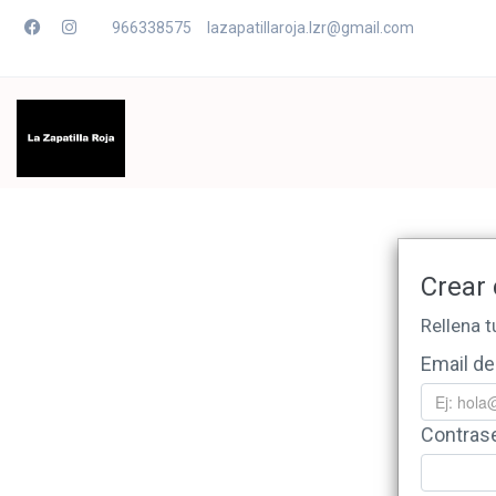
966338575
lazapatillaroja.lzr@gmail.com
Crear 
Rellena t
Email d
Contras