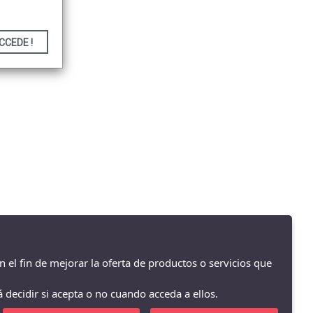
CCEDE !
La Zapatilla Roja Cocentaina - Av/ Passeig del Comtat 63, Cocentaina -
03820 (Alicante)
965590962
n el fin de mejorar la oferta de productos o servicios que
 decidir si acepta o no cuando acceda a ellos.