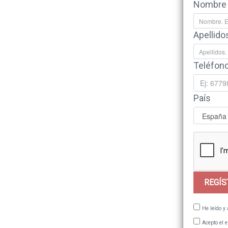
Nombre
Apellido
Teléfon
País
REGÍ
He leído y
Acepto el 