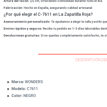
Altura del tacón
: 2,5 cm, ofreciendo comodidad durante todo el día.
Fabricación
: Hecho en España, asegurando calidad artesanal.
¿Por qué elegir el C-7611 en La Zapatilla Roja?
Asesoramiento personalizado
: Te ayudamos a elegir la talla y estilo 
Envíos rápidos y seguros
: Recibe tu pedido en 1–3 días laborables den
Devoluciones gratuitas
: Si no quedas completamente satisfecho, te o
DESCRIPCIÓN DE
Marca:
WONDERS
Modelo:
C7611
Color:
NEGRO