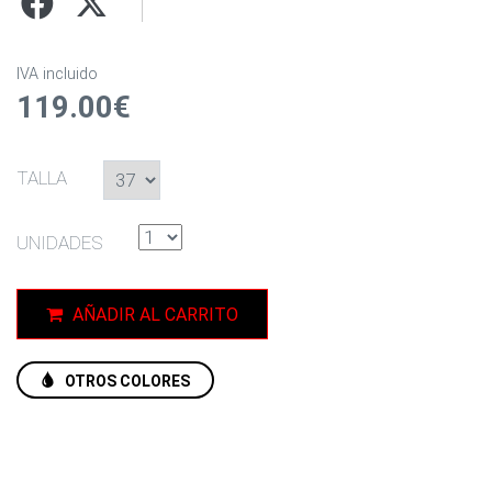
IVA incluido
119.00€
TALLA
UNIDADES
AÑADIR AL CARRITO
OTROS COLORES