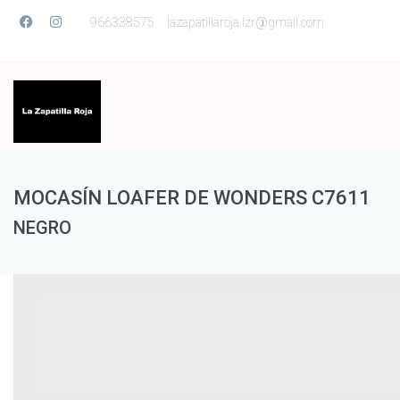
966338575
lazapatillaroja.lzr@gmail.com
MOCASÍN LOAFER DE WONDERS C7611
NEGRO