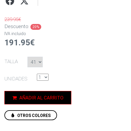
239.95€
Descuento:
20%
IVA incluido
191.95€
TALLA
UNIDADES
AÑADIR AL CARRITO
OTROS COLORES