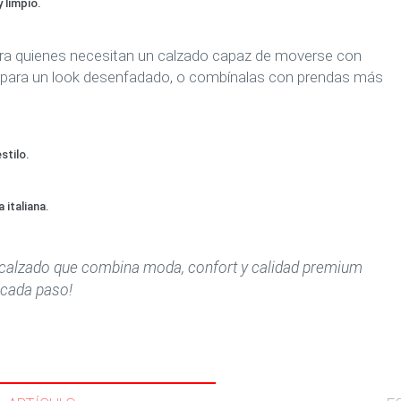
 limpio.
para quienes necesitan un calzado capaz de moverse con
ta para un look desenfadado, o combínalas con prendas más
stilo.
 italiana.
n calzado que combina moda, confort y calidad premium
n cada paso!