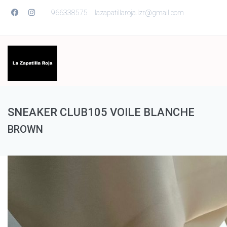
966338575
lazapatillaroja.lzr@gmail.com
SNEAKER CLUB105 VOILE BLANCHE
BROWN