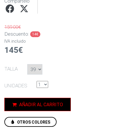
Compártelo
159.00€
Descuento:
14€
IVA incluido
145€
TALLA
UNIDADES
AÑADIR AL CARRITO
OTROS COLORES