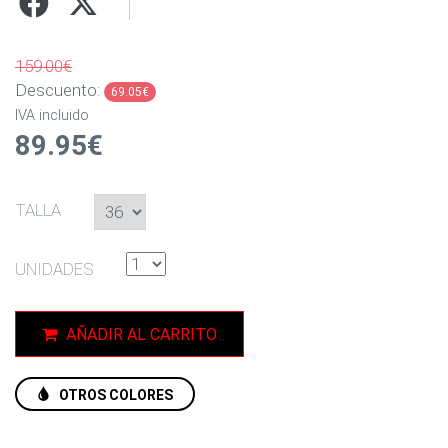
159.00€
Descuento:
69.05€
IVA incluido
89.95€
TALLA
UNIDADES
AÑADIR AL CARRITO
OTROS COLORES