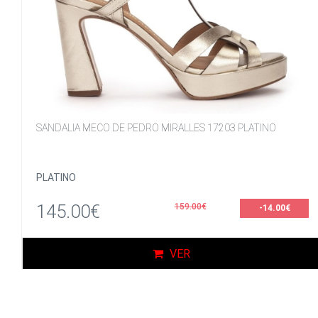
SANDALIA MECO DE PEDRO MIRALLES 17203 PLATINO
PLATINO
145.00€
159.00€
-14.00€
VER