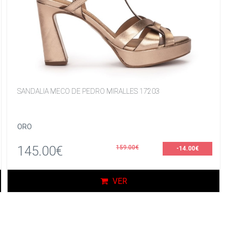
SANDALIA MECO DE PEDRO MIRALLES 17203
ORO
145.00€
159.00€
-14.00€
VER