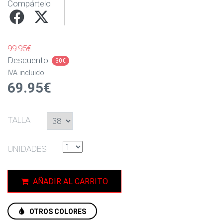
Compártelo
99.95€
Descuento:
30€
IVA incluido
69.95€
TALLA
UNIDADES
AÑADIR AL CARRITO
OTROS COLORES