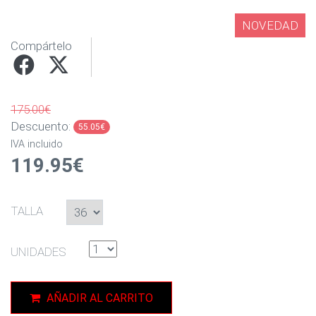
NOVEDAD
Compártelo
175.00€
Descuento:
55.05€
IVA incluido
119.95€
TALLA
UNIDADES
AÑADIR AL CARRITO