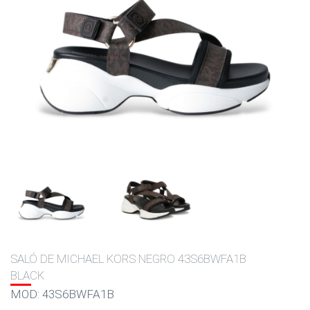
SALÓ DE MICHAEL KORS NEGRO 43S6BWFA1B
BLACK
MOD: 43S6BWFA1B