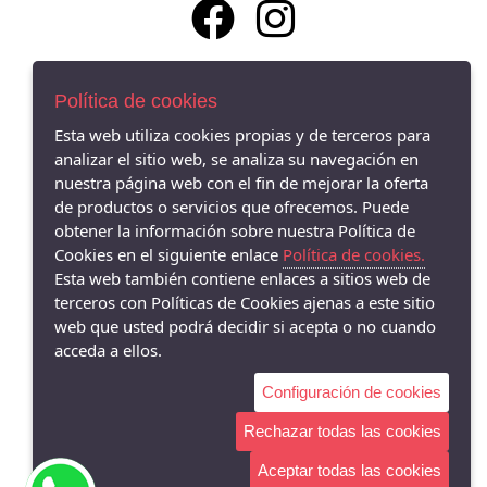
La Zapatilla Roja Alcoy - C/ Isabel la Católica 19, Alcoy - 03803
Política de cookies
(Alicante)
966521734
Esta web utiliza cookies propias y de terceros para
analizar el sitio web, se analiza su navegación en
La Zapatilla Roja en Alameda Alcoy - Av/ Alameda Camilo Sexto 19,
Alcoy - 03803 (Alicante)
nuestra página web con el fin de mejorar la oferta
966338575
de productos o servicios que ofrecemos. Puede
obtener la información sobre nuestra Política de
La Zapatilla Roja Cocentaina - Av/ Passeig del Comtat 63, Cocentaina -
Cookies en el siguiente enlace
Política de cookies.
03820 (Alicante)
965590962
Esta web también contiene enlaces a sitios web de
terceros con Políticas de Cookies ajenas a este sitio
La Zapatilla Roja El Campello - Av/ San Bartolomé 62, El Campello -
web que usted podrá decidir si acepta o no cuando
03560 (Alicante)
acceda a ellos.
966055895
Configuración de cookies
Rechazar todas las cookies
Aceptar todas las cookies