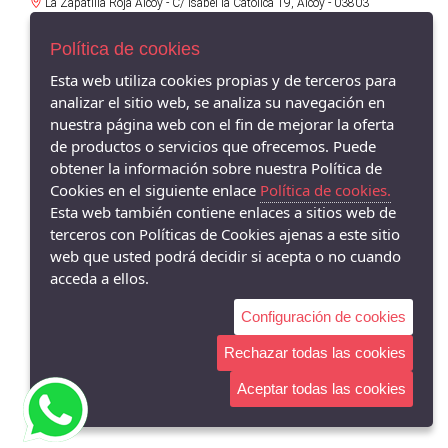
La Zapatilla Roja Alcoy - C/ Isabel la Católica 19, Alcoy - 03803
(Alicante)
966521734
Política de cookies
La Zapatilla Roja en Alameda Alcoy - Av/ Alameda Camilo Sexto 19,
Esta web utiliza cookies propias y de terceros para
Alcoy - 03803 (Alicante)
analizar el sitio web, se analiza su navegación en
966338575
nuestra página web con el fin de mejorar la oferta
de productos o servicios que ofrecemos. Puede
La Zapatilla Roja Cocentaina - Av/ Passeig del Comtat 63, Cocentaina -
03820 (Alicante)
obtener la información sobre nuestra Política de
965590962
Cookies en el siguiente enlace
Política de cookies.
Esta web también contiene enlaces a sitios web de
La Zapatilla Roja El Campello - Av/ San Bartolomé 62, El Campello -
terceros con Políticas de Cookies ajenas a este sitio
03560 (Alicante)
966055895
web que usted podrá decidir si acepta o no cuando
acceda a ellos.
Configuración de cookies
Rechazar todas las cookies
Aceptar todas las cookies