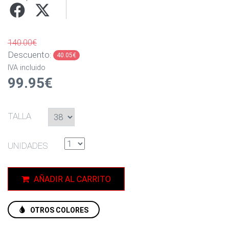
140.00€
Descuento:
40.05€
IVA incluido
99.95€
TALLA
UNIDADES
AÑADIR AL CARRITO
OTROS COLORES