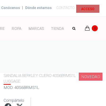
|
Conócenos
Dónde estamos
CONTACTO
ACCESO
0
RE
ROPA
MARCAS
TIENDA
SANDALIA BERKLEY CUERO 40S6BRMS1L
NOVEDAD
LUGGAGE
MOD: 40S6BRMS1L
Compártelo