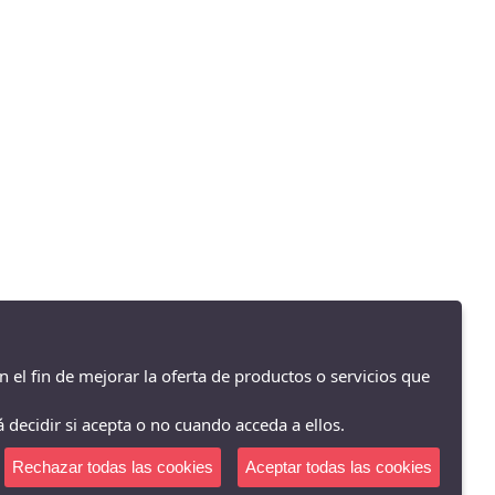
La Zapatilla Roja Cocentaina - Av/ Passeig del Comtat 63, Cocentaina -
03820 (Alicante)
965590962
n el fin de mejorar la oferta de productos o servicios que
 decidir si acepta o no cuando acceda a ellos.
Rechazar todas las cookies
Aceptar todas las cookies