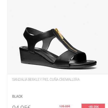
SANDALIA BERKLEY PIEL CUÑA CREMALLERA
BLACK
135.00€
-40.05€