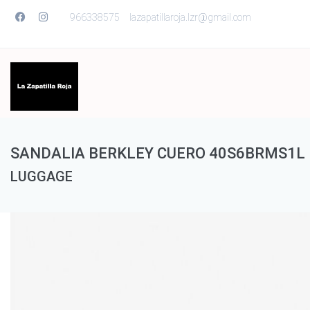
966338575
lazapatillaroja.lzr@gmail.com
SANDALIA BERKLEY CUERO 40S6BRMS1L
LUGGAGE