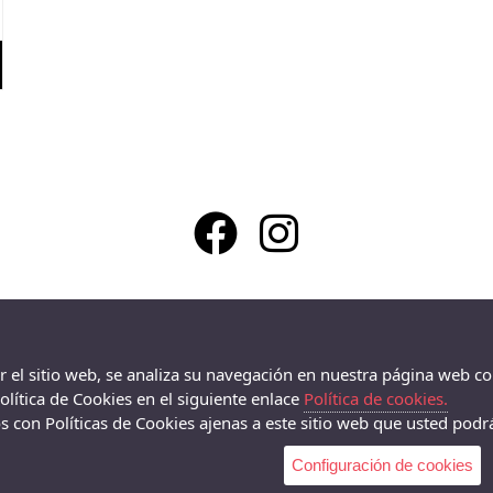
La Zapatilla Roja en Alameda Alcoy - Av/ Alameda Camilo Sexto 19, Alcoy -
03803 (Alicante)
966338575
ar el sitio web, se analiza su navegación en nuestra página web co
lítica de Cookies en el siguiente enlace
Política de cookies.
 con Políticas de Cookies ajenas a este sitio web que usted podrá
Configuración de cookies