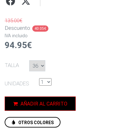
135.00€
Descuento:
40.05€
IVA incluido
94.95€
TALLA
UNIDADES
AÑADIR AL CARRITO
OTROS COLORES