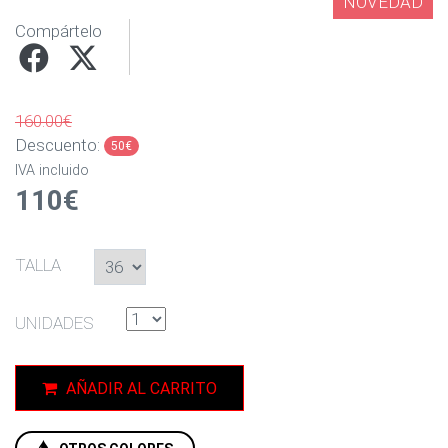
NOVEDAD
Compártelo
160.00€
Descuento:
50€
IVA incluido
110€
TALLA
UNIDADES
AÑADIR AL CARRITO