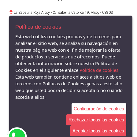
La Zapatilla Roja Alcoy - C/ Isabel la Católica 19, Alcoy - 03803
(Alicante)
966521734
Política de cookies
La Zapatilla Roja en Alameda Alcoy - Av/ Alameda Camilo Sexto 19,
Esta web utiliza cookies propias y de terceros para
Alcoy - 03803 (Alicante)
analizar el sitio web, se analiza su navegación en
966338575
nuestra página web con el fin de mejorar la oferta
de productos o servicios que ofrecemos. Puede
La Zapatilla Roja Cocentaina - Av/ Passeig del Comtat 63, Cocentaina -
03820 (Alicante)
obtener la información sobre nuestra Política de
965590962
Cookies en el siguiente enlace
Política de cookies.
Esta web también contiene enlaces a sitios web de
La Zapatilla Roja El Campello - Av/ San Bartolomé 62, El Campello -
terceros con Políticas de Cookies ajenas a este sitio
03560 (Alicante)
966055895
web que usted podrá decidir si acepta o no cuando
acceda a ellos.
Configuración de cookies
Rechazar todas las cookies
Aceptar todas las cookies