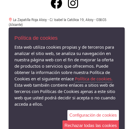
La Zapatilla Roja Alcoy - C/ Isabel la Católica 19, Alcoy - 03803
(Alicante)
966521734
Política de cookies
La Zapatilla Roja en Alameda Alcoy - Av/ Alameda Camilo Sexto 19,
Alcoy - 03803 (Alicante)
Esta web utiliza cookies propias y de terceros para
966338575
analizar el sitio web, se analiza su navegación en
nuestra página web con el fin de mejorar la oferta
La Zapatilla Roja Cocentaina - Av/ Passeig del Comtat 63, Cocentaina -
de productos o servicios que ofrecemos. Puede
03820 (Alicante)
965590962
obtener la información sobre nuestra Política de
Cookies en el siguiente enlace
Política de cookies.
La Zapatilla Roja El Campello - Av/ San Bartolomé 62, El Campello -
Esta web también contiene enlaces a sitios web de
03560 (Alicante)
terceros con Políticas de Cookies ajenas a este sitio
966055895
web que usted podrá decidir si acepta o no cuando
acceda a ellos.
Configuración de cookies
Rechazar todas las cookies