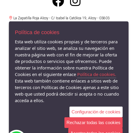
La Zapatilla Roja Alcoy - C/ Isabel la Católica 19, Alcoy - 03803
(Alicante)
966521734
Política de cookies
La Zapatilla Roja en Alameda Alcoy - Av/ Alameda Camilo Sexto 19,
Esta web utiliza cookies propias y de terceros para
Alcoy - 03803 (Alicante)
analizar el sitio web, se analiza su navegación en
966338575
nuestra página web con el fin de mejorar la oferta
La Zapatilla Roja Cocentaina - Av/ Passeig del Comtat 63, Cocentaina -
de productos o servicios que ofrecemos. Puede
03820 (Alicante)
obtener la información sobre nuestra Política de
965590962
Cookies en el siguiente enlace
Política de cookies.
Esta web también contiene enlaces a sitios web de
La Zapatilla Roja El Campello - Av/ San Bartolomé 62, El Campello -
03560 (Alicante)
terceros con Políticas de Cookies ajenas a este sitio
966055895
web que usted podrá decidir si acepta o no cuando
acceda a ellos.
Configuración de cookies
Rechazar todas las cookies