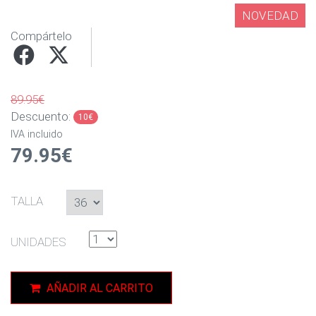
NOVEDAD
Compártelo
89.95€
Descuento:
10€
IVA incluido
79.95€
TALLA
UNIDADES
AÑADIR AL CARRITO