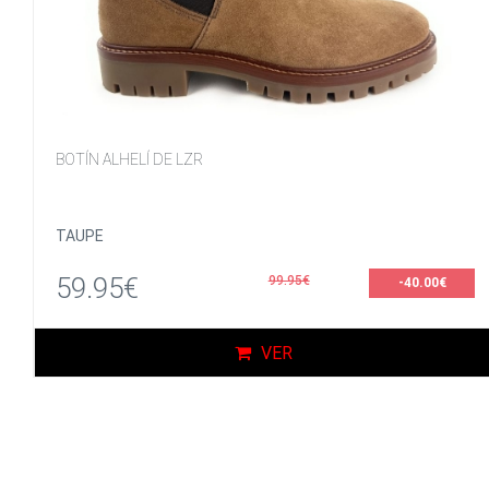
BOTÍN ALHELÍ DE LZR
TAUPE
59.95€
99.95€
-40.00€
VER