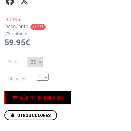
105.00€
Descuento:
45.05€
IVA incluido
59.95€
TALLA
UNIDADES
AÑADIR AL CARRITO
OTROS COLORES