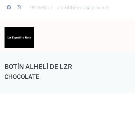
966338575
lazapatillaroja.lzr@gmail.com
BOTÍN ALHELÍ DE LZR
CHOCOLATE