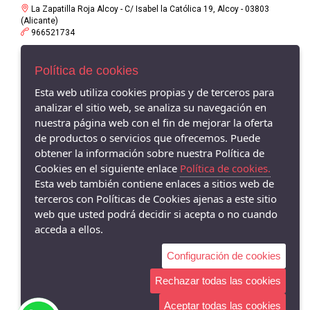
La Zapatilla Roja Alcoy - C/ Isabel la Católica 19, Alcoy - 03803
(Alicante)
966521734
La Zapatilla Roja en Alameda Alcoy - Av/ Alameda Camilo Sexto 19,
Política de cookies
Alcoy - 03803 (Alicante)
966338575
Esta web utiliza cookies propias y de terceros para
analizar el sitio web, se analiza su navegación en
La Zapatilla Roja Cocentaina - Av/ Passeig del Comtat 63,
Cocentaina - 03820 (Alicante)
nuestra página web con el fin de mejorar la oferta
965590962
de productos o servicios que ofrecemos. Puede
obtener la información sobre nuestra Política de
La Zapatilla Roja El Campello - Av/ San Bartolomé 62, El Campello -
Cookies en el siguiente enlace
Política de cookies.
03560 (Alicante)
966055895
Esta web también contiene enlaces a sitios web de
terceros con Políticas de Cookies ajenas a este sitio
web que usted podrá decidir si acepta o no cuando
acceda a ellos.
Configuración de cookies
Rechazar todas las cookies
Aceptar todas las cookies