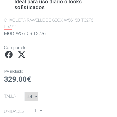
Ideal para uso diario o looks
sofisticados
CHAQUETA RAWELLE DE GEOX W5615B T3276
F5272
MOD: W5615B T3276
Compártelo
IVA incluido
329.00€
TALLA
UNIDADES