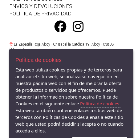
ENVÍOS Y DEVOLUCIONES
POLÍTICA DE PRIVACIDAD
La Zapatilla Roja Alcoy - C/ Isabel la Católica 19, Alcoy - 03803
(Alicante)
966521734
Política de cookies
La Zapatilla Roja en Alameda Alcoy - Av/ Alameda Camilo Sexto 19,
Esta web utiliza cookies propias y de terceros para
Alcoy - 03803 (Alicante)
analizar el sitio web, se analiza su navegación en
966338575
nuestra página web con el fin de mejorar la oferta
La Zapatilla Roja Cocentaina - Av/ Passeig del Comtat 63, Cocentaina -
de productos o servicios que ofrecemos. Puede
03820 (Alicante)
obtener la información sobre nuestra Política de
965590962
Cookies en el siguiente enlace
Política de cookies.
Esta web también contiene enlaces a sitios web de
La Zapatilla Roja El Campello - Av/ San Bartolomé 62, El Campello -
03560 (Alicante)
terceros con Políticas de Cookies ajenas a este sitio
966055895
web que usted podrá decidir si acepta o no cuando
acceda a ellos.