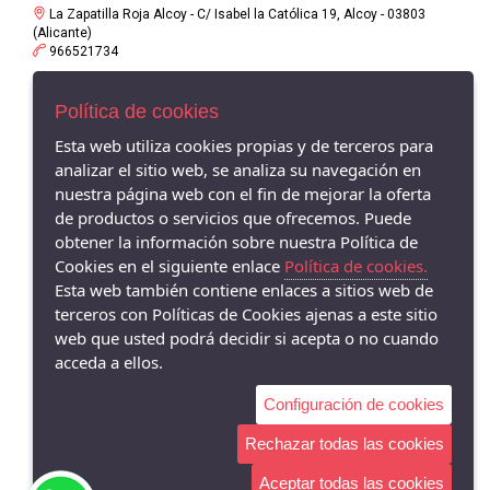
La Zapatilla Roja Alcoy - C/ Isabel la Católica 19, Alcoy - 03803
(Alicante)
966521734
La Zapatilla Roja en Alameda Alcoy - Av/ Alameda Camilo Sexto 19,
Política de cookies
Alcoy - 03803 (Alicante)
966338575
Esta web utiliza cookies propias y de terceros para
analizar el sitio web, se analiza su navegación en
La Zapatilla Roja Cocentaina - Av/ Passeig del Comtat 63,
Cocentaina - 03820 (Alicante)
nuestra página web con el fin de mejorar la oferta
965590962
de productos o servicios que ofrecemos. Puede
obtener la información sobre nuestra Política de
La Zapatilla Roja El Campello - Av/ San Bartolomé 62, El Campello -
Cookies en el siguiente enlace
Política de cookies.
03560 (Alicante)
966055895
Esta web también contiene enlaces a sitios web de
terceros con Políticas de Cookies ajenas a este sitio
web que usted podrá decidir si acepta o no cuando
acceda a ellos.
Configuración de cookies
Rechazar todas las cookies
Aceptar todas las cookies