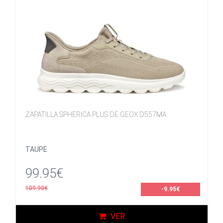
ZAPATILLA SPHERICA PLUS DE GEOX D557MA
TAUPE
99.95€
109.90€
-9.95€
VER