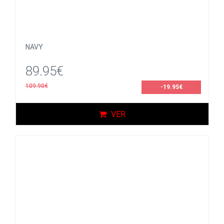
NAVY
89.95€
109.90€
-19.95€
VER