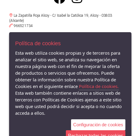
La Zapatilla Roja Alcoy - C/ Isabel la Católica 19, Alcoy - 03803
(Alicante)
966521734
La Zapatilla Roja en Alameda Alcoy - Av/ Alameda Camilo Sexto 19,
Alcoy - 03803 (Alicante)
Política de cookies
966338575
Esta web utiliza cookies propias y de terceros para
La Zapatilla Roja Cocentaina - Av/ Passeig del Comtat 63, Cocentaina -
analizar el sitio web, se analiza su navegación en
03820 (Alicante)
nuestra página web con el fin de mejorar la oferta
965590962
de productos o servicios que ofrecemos. Puede
obtener la información sobre nuestra Política de
La Zapatilla Roja El Campello - Av/ San Bartolomé 62, El Campello -
03560 (Alicante)
Cookies en el siguiente enlace
Política de cookies.
966055895
Esta web también contiene enlaces a sitios web de
terceros con Políticas de Cookies ajenas a este sitio
web que usted podrá decidir si acepta o no cuando
acceda a ellos.
Configuración de cookies
Rechazar todas las cookies