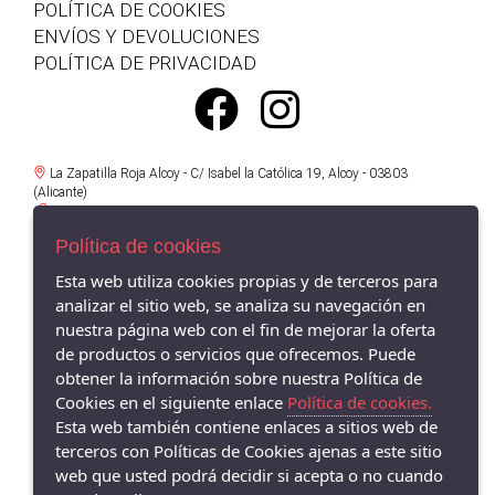
POLÍTICA DE COOKIES
ENVÍOS Y DEVOLUCIONES
POLÍTICA DE PRIVACIDAD
La Zapatilla Roja Alcoy - C/ Isabel la Católica 19, Alcoy - 03803
(Alicante)
966521734
Política de cookies
La Zapatilla Roja en Alameda Alcoy - Av/ Alameda Camilo Sexto 19,
Alcoy - 03803 (Alicante)
Esta web utiliza cookies propias y de terceros para
966338575
analizar el sitio web, se analiza su navegación en
nuestra página web con el fin de mejorar la oferta
La Zapatilla Roja Cocentaina - Av/ Passeig del Comtat 63, Cocentaina -
03820 (Alicante)
de productos o servicios que ofrecemos. Puede
965590962
obtener la información sobre nuestra Política de
Cookies en el siguiente enlace
Política de cookies.
La Zapatilla Roja El Campello - Av/ San Bartolomé 62, El Campello -
Esta web también contiene enlaces a sitios web de
03560 (Alicante)
966055895
terceros con Políticas de Cookies ajenas a este sitio
web que usted podrá decidir si acepta o no cuando