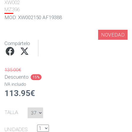
XW002
MZ396
MOD: XW002150 AF19388
NOVEDAD
Compártelo
135.00€
Descuento:
15%
IVA incluido
113.95€
TALLA
UNIDADES