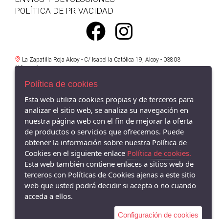
POLÍTICA DE PRIVACIDAD
La Zapatilla Roja Alcoy - C/ Isabel la Católica 19, Alcoy - 03803
(Alicante)
966521734
Política de cookies
La Zapatilla Roja en Alameda Alcoy - Av/ Alameda Camilo Sexto 19,
Esta web utiliza cookies propias y de terceros para
Alcoy - 03803 (Alicante)
analizar el sitio web, se analiza su navegación en
966338575
nuestra página web con el fin de mejorar la oferta
La Zapatilla Roja Cocentaina - Av/ Passeig del Comtat 63, Cocentaina -
de productos o servicios que ofrecemos. Puede
03820 (Alicante)
obtener la información sobre nuestra Política de
965590962
Cookies en el siguiente enlace
Política de cookies.
Esta web también contiene enlaces a sitios web de
La Zapatilla Roja El Campello - Av/ San Bartolomé 62, El Campello -
03560 (Alicante)
terceros con Políticas de Cookies ajenas a este sitio
966055895
web que usted podrá decidir si acepta o no cuando
acceda a ellos.
Configuración de cookies