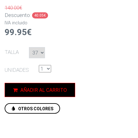
140.00€
Descuento:
40.05€
IVA incluido
99.95€
TALLA
UNIDADES
AÑADIR AL CARRITO
OTROS COLORES