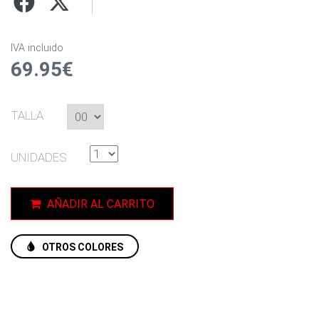
IVA incluido
69.95€
TALLA
UNIDADES
AÑADIR AL CARRITO
OTROS COLORES