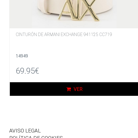
CINTURÓN DE ARMANI EXCHANGE 941125 CC719
14949
69.95€
VER
AVISO LEGAL