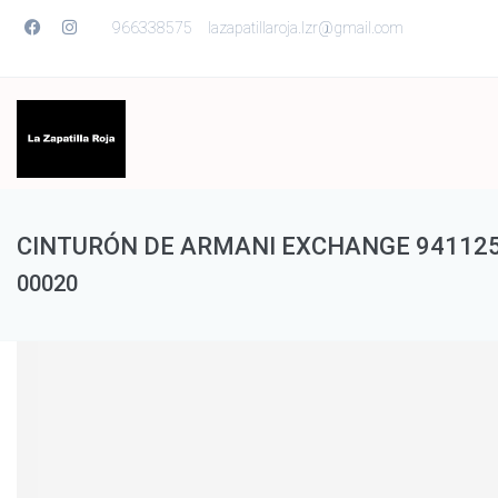
966338575
lazapatillaroja.lzr@gmail.com
CINTURÓN DE ARMANI EXCHANGE 941125
00020